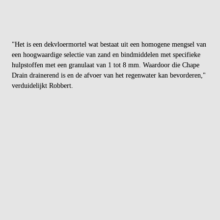
Chape Drain 25
: zwaar belaste toepassingen (auto's, opritten)
Waterdoorlatendheid
: circa 1000 liter per m² per uur
Begaanbaar
: na 24 uur
Volledig belastbaar
: na 7 dagen
"Het is een dekvloermortel wat bestaat uit een homogene mengsel van 
een hoogwaardige selectie van zand en bindmiddelen met specifieke 
hulpstoffen met een granulaat van 1 tot 8 mm. Waardoor die Chape 
Drain drainerend is en de afvoer van het regenwater kan bevorderen," 
verduidelijkt Robbert.