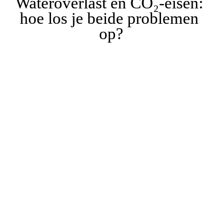
Wateroverlast en CO
₂
-eisen: 
hoe los je beide problemen 
op?