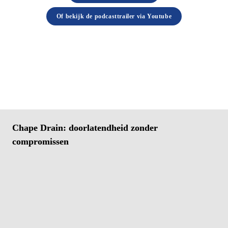
Of bekijk de podcasttrailer via Youtube
Chape Drain: doorlatendheid zonder 
compromissen
Technische specificaties:
Chape Drain 15
: licht belaste toepassingen (voetgangers, terrassen)