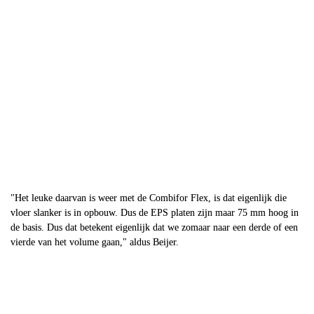
50-60% meer vloeren 
Minder opslagplaats
Snellere levering
Lagere transportkosten
"Het leuke daarvan is weer met de Combifor Flex, is dat eigenlijk die 
vloer slanker is in opbouw. Dus de EPS platen zijn maar 75 mm hoog in 
de basis. Dus dat betekent eigenlijk dat we zomaar naar een derde of een 
vierde van het volume gaan," aldus Beijer.