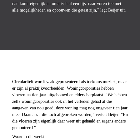
dan komt eigenlijk automatisch al een lijst naar voren toe met 
alle mogelijkheden en opbouwen die getest zijn," legt Beijer uit.
Circulair bouwen: van marketing 
naar werkelijke waarde
Circulariteit wordt vaak gepresenteerd als toekomstmuziek, maar 
er zijn al praktijkvoorbeelden. Woningcorporaties hebben 
vloeren na tien jaar uitgebouwd en elders herplaatst. "We hebben 
zelfs woningcorporaties ook in het verleden gehad al die 
aangaven van nou goed, deze woning mag nog ongeveer tien jaar 
mee. Daarna zal die toch afgebroken worden," vertelt Beijer. "En 
die vloeren zijn eigenlijk daar weer uit gehaald en ergens anders 
gemonteerd."
Waarom dit werkt: