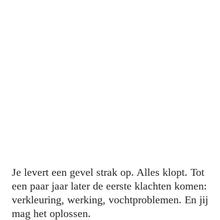
Cape Cod gevelbekleding:
zo 
voorkom
 je faalkosten en 
klachten achteraf
Je levert een gevel strak op. Alles klopt. Tot 
een paar jaar later de eerste klachten komen: 
verkleuring, werking, vochtproblemen. En jij 
mag het oplossen.
