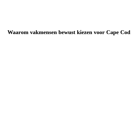
Waarom vakmensen bewust kiezen voor Cape Cod
Je werkt met een product dat zich al jarenlang in de praktijk 
bewijst
Je voorkomt verrassingen dankzij constante kwaliteit
Je verwerkt het materiaal zoals je gewend bent
Je levert een gevel op die er na jaren nog strak uitziet met 
minimaal onderhoud