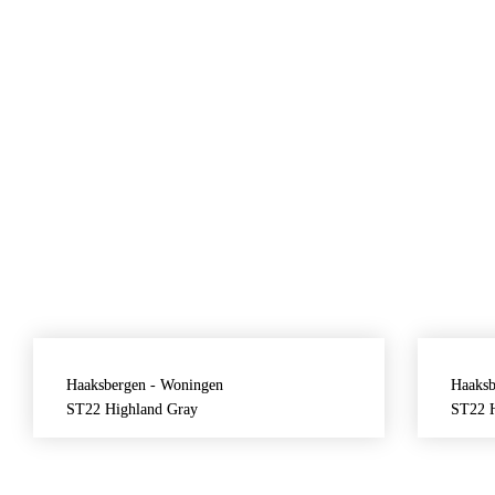
Haaksbergen - Woningen
Haaksb
ST22 Highland Gray
ST22 