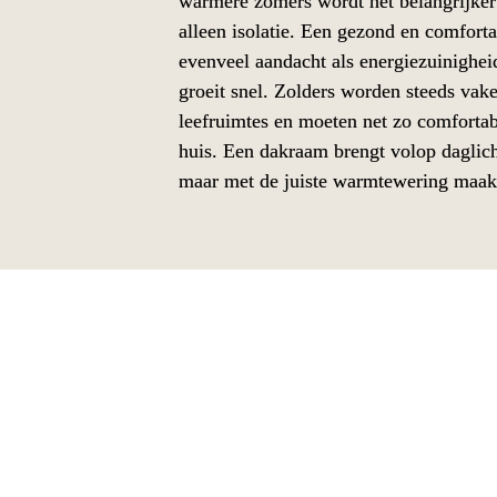
warmere zomers wordt het belangrijker 
alleen isolatie. Een gezond en comforta
evenveel aandacht als energiezuinigheid
groeit snel. Zolders worden steeds vake
leefruimtes en moeten net zo comfortabel
huis. Een dakraam brengt volop daglicht
maar met de juiste warmtewering maak j
VELUX rolluiken
VELUX rolluiken vormen een veelzijdige