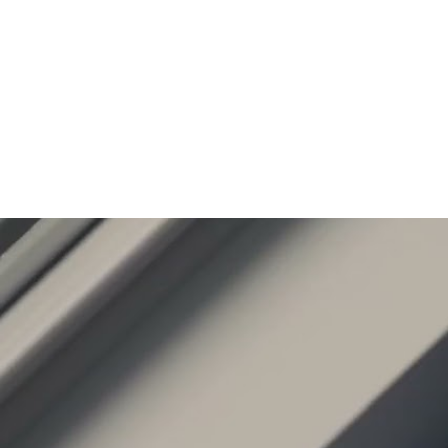
Het resultaat: een comfortabeler 
energiekosten en een woning die 
toekomst.
;