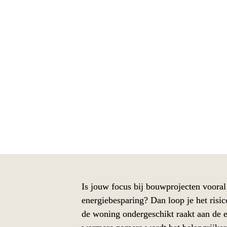
Meer comfort en ene
Is jouw focus bij bouwprojecten vooral 
Met VELUX buitenzonweringen en rolluiken creëer 
energiebesparing? Dan loop je het risic
de woning ondergeschikt raakt aan de en