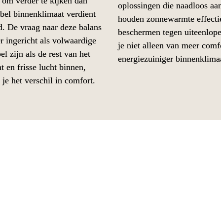
om verder te kijken dan 
oplossingen die naadloos a
bel binnenklimaat verdient 
houden zonnewarmte effectief
. De vraag naar deze balans 
beschermen tegen uiteenlop
r ingericht als volwaardige 
je niet alleen van meer comfo
 zijn als de rest van het 
energiezuiniger binnenklima
 en frisse lucht binnen, 
e het verschil in comfort. 
 keuze voor wie op zoek is 