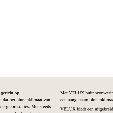
rgie-efficiëntie met VELUX warm
gericht op 
je eenvoudig 
o dat het binnenklimaat van 
een aangenaam binnenklimaat
ergieprestaties. Met steeds 
VELUX biedt een uitgebreid