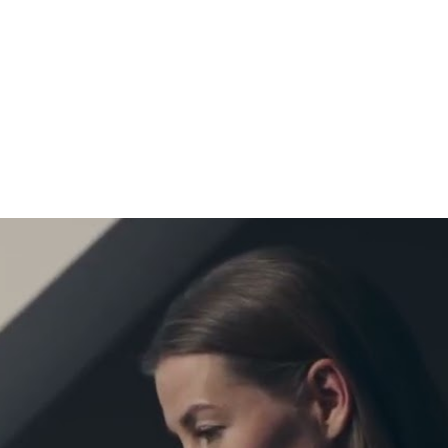
binnenklimaat, lagere 
klaar is voor de 